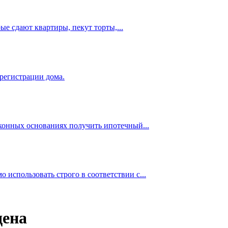
е сдают квартиры, пекут торты,...
 регистрации дома.
аконных основаниях получить ипотечный...
использовать строго в соответствии с...
дена