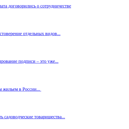
лата договорились о сотрудничестве
стоверение отдельных видов...
рование подписи – это уже...
 жильем в России...
ь садоводческие товарищества...