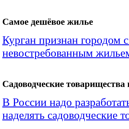
Самое дешёвое жилье
Курган признан городом 
невостребованным жильем
Садоводческие товарищества 
В России надо разработат
наделять садоводческие то