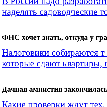
В России надо разработат
наделять садоводческие то
ФНС хочет знать, откуда у гра
Налоговики собираются т 
которые сдают квартиры, п
Дачная амнистия закончилас
Какие проверки ждут тех, 