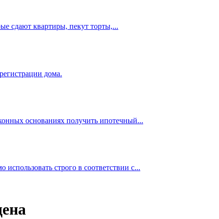
е сдают квартиры, пекут торты,...
 регистрации дома.
аконных основаниях получить ипотечный...
использовать строго в соответствии с...
дена