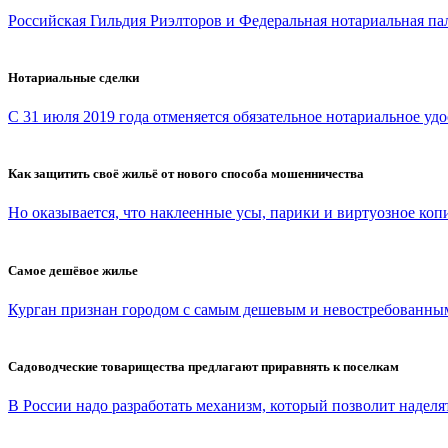
Российская Гильдия Риэлторов и Федеральная нотариальная па
Нотариальные сделки
С 31 июля 2019 года отменяется обязательное нотариальное удо
Как защитить своё жильё от нового способа мошенничества
Но оказывается, что наклеенные усы, парики и виртуозное копи
Самое дешёвое жилье
Курган признан городом с самым дешевым и невостребованным
Садоводческие товарищества предлагают приравнять к поселкам
В России надо разработать механизм, который позволит наделят