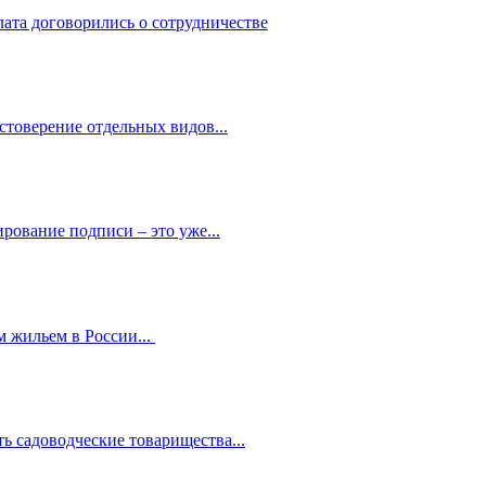
лата договорились о сотрудничестве
стоверение отдельных видов...
рование подписи – это уже...
 жильем в России...
ь садоводческие товарищества...