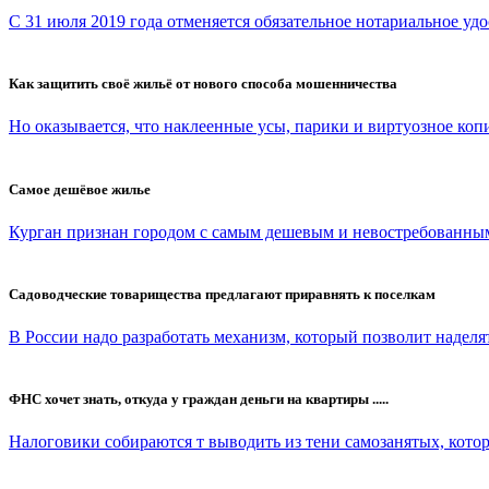
С 31 июля 2019 года отменяется обязательное нотариальное удо
Как защитить своё жильё от нового способа мошенничества
Но оказывается, что наклеенные усы, парики и виртуозное копи
Самое дешёвое жилье
Курган признан городом с самым дешевым и невостребованным
Садоводческие товарищества предлагают приравнять к поселкам
В России надо разработать механизм, который позволит наделят
ФНС хочет знать, откуда у граждан деньги на квартиры .....
Налоговики собираются т выводить из тени самозанятых, которы