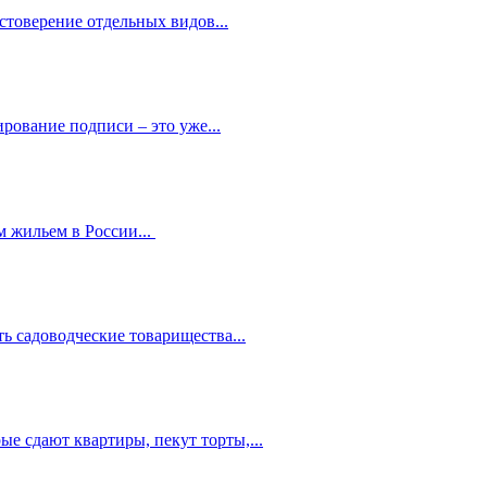
стоверение отдельных видов...
рование подписи – это уже...
 жильем в России...
ь садоводческие товарищества...
е сдают квартиры, пекут торты,...