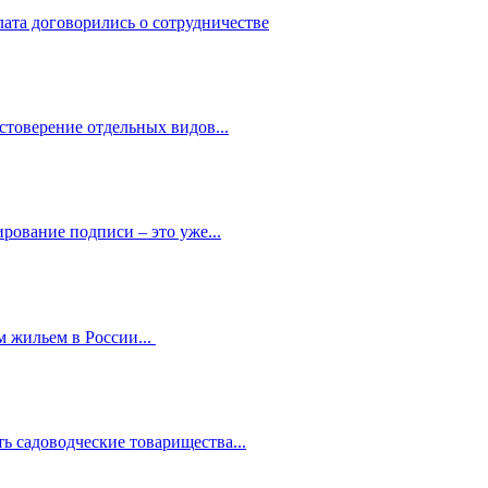
лата договорились о сотрудничестве
стоверение отдельных видов...
рование подписи – это уже...
 жильем в России...
ь садоводческие товарищества...