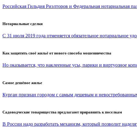
Российская Гильдия Риэлторов и Федеральная нотариальная па
Нотариальные сделки
С 31 июля 2019 года отменяется обязательное нотариальное удо
Как защитить своё жильё от нового способа мошенничества
Но оказывается, что наклеенные усы, парики и виртуозное копи
Самое дешёвое жилье
Курган признан городом с самым дешевым и невостребованным
Садоводческие товарищества предлагают приравнять к поселкам
В России надо разработать механизм, который позволит наделят