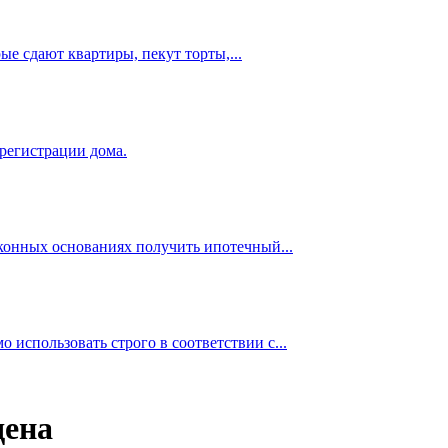
е сдают квартиры, пекут торты,...
 регистрации дома.
аконных основаниях получить ипотечный...
использовать строго в соответствии с...
дена