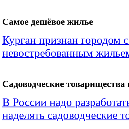
Самое дешёвое жилье
Курган признан городом 
невостребованным жильем
Садоводческие товарищества 
В России надо разработат
наделять садоводческие то