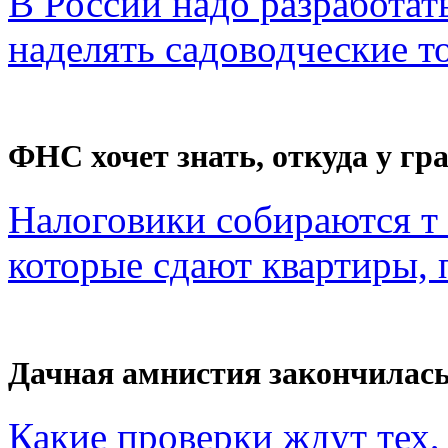
В России надо разработат
наделять садоводческие то
ФНС хочет знать, откуда у гра
Налоговики собираются т 
которые сдают квартиры, п
Дачная амнистия закончилас
Какие проверки ждут тех, 