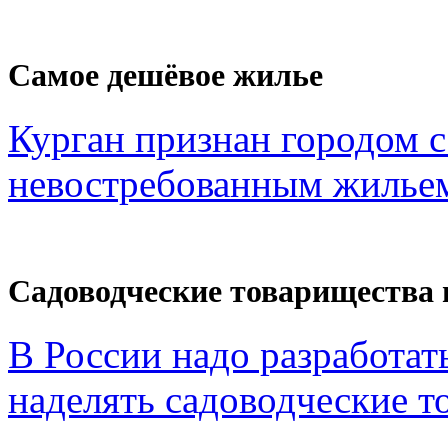
Самое дешёвое жилье
Курган признан городом 
невостребованным жильем
Садоводческие товарищества 
В России надо разработат
наделять садоводческие то