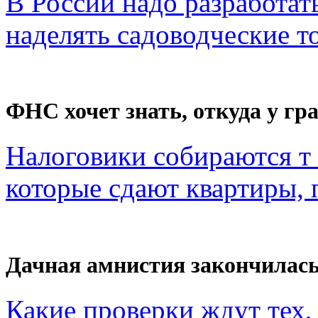
В России надо разработат
наделять садоводческие то
ФНС хочет знать, откуда у гра
Налоговики собираются т 
которые сдают квартиры, п
Дачная амнистия закончилас
Какие проверки ждут тех, 