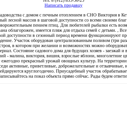
тел.
8 (912) 835-56-25
Написать продавцу
ля садоводства с домом с печным отоплением в СНО Виктория в К
ый лесной массив в шаговой доступности со всеми своими благ
 обворожительным пением птиц. Для любителей рыбалки есть воз
на облагорожен, имеется пляж для отдыха семей с детьми. , Все
овой доступности в сезонный период времени функционируют пр
юдение. Участок оборудован централизованным поливом (три раз
троя, в котором при желании и возможностях можно оборудовать
риал. Состояние садового дома для будущих хозяев - заезжай и
ний - малина, виктория, вишня, взрослые яблони, многолетние 
 ежегодно прекрасный урожай овощных культур. На территории у
оседи активные, приветливые, доброжелательные и отзывчивые,
 грейдируются круглогодично. Приусадебный участок обрабатыва
аписывайтесь на показ объекта прямо сейчас. Рады будем ответи