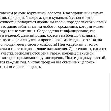
етовском районе Курганской области. Благоприятный климат,
ами, природный водоем, где в купальный сезон можно
можность насладиться любимым хобби, порадовав себя и своих
 это давно забытая мечта любого горожанина, которая может
одуктовые магазины. Садоводство газифицировано, газ
а в неделю). Дачный домик состоит из большой комнаты-
 кухню или санузел, и просторного мансардного этажа, на
 воплощай мечту своего комфорта! Приусадебный участок
цветы и иные плодоносящие насаждения. Две теплицы, одна из
частка располагаются баня, гараж, колодец с вкусной
 некоторые проживают круглогодично. Подъезд к дому чистый,
ется каждый год. Чистая продажа без обменных цепочек!
ть на все ваши вопросы.