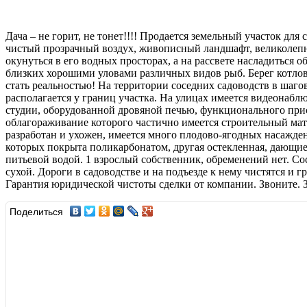
Дача – не горит, не тонет!!!! Продается земельный участок д
чистый прозрачный воздух, живописный ландшафт, великолепн
окунуться в его водных просторах, а на рассвете насладиться
близких хорошими уловами различных видов рыб. Берег котлова
стать реальностью! На территории соседних садоводств в шаг
располагается у границ участка. На улицах имеется видеонабл
студии, оборудованной дровяной печью, функционального прис
облагораживание которого частично имеется строительный мате
разработан и ухожен, имеется много плодово-ягодных насажде
которых покрыта поликарбонатом, другая остекленная, дающие
питьевой водой. 1 взрослый собственник, обременений нет. С
сухой. Дороги в садоводстве и на подъезде к нему чистятся и
Гарантия юридической чистоты сделки от компании. Звоните. З
Поделиться