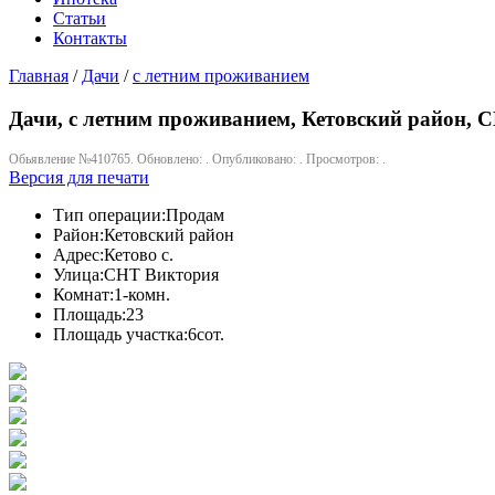
Статьи
Контакты
Главная
/
Дачи
/
с летним проживанием
Дачи, с летним проживанием, Кетовский район, СН
Обьявление №410765. Обновлено: . Опубликовано: . Просмотров: .
Версия для печати
Тип операции:
Продам
Район:
Кетовский район
Адрес:
Кетово с.
Улица:
СНТ Виктория
Комнат:
1-комн.
Площадь:
23
Площадь участка:
6сот.