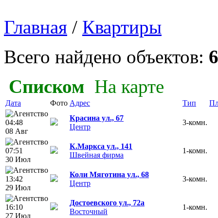
Главная
/
Квартиры
Всего найдено объектов:
Списком
На карте
Дата
Фото
Адрес
Тип
Пл
Красина ул., 67
04:48
3-комн.
Центр
08 Авг
К.Маркса ул., 141
07:51
1-комн.
Швейная фирма
30 Июл
Коли Мяготина ул., 68
13:42
3-комн.
Центр
29 Июл
Достоевского ул., 72а
16:10
1-комн.
Восточный
27 Июл