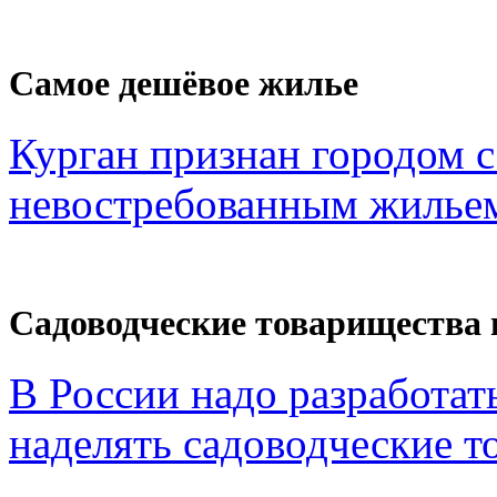
Самое дешёвое жилье
Курган признан городом 
невостребованным жильем
Садоводческие товарищества 
В России надо разработат
наделять садоводческие то