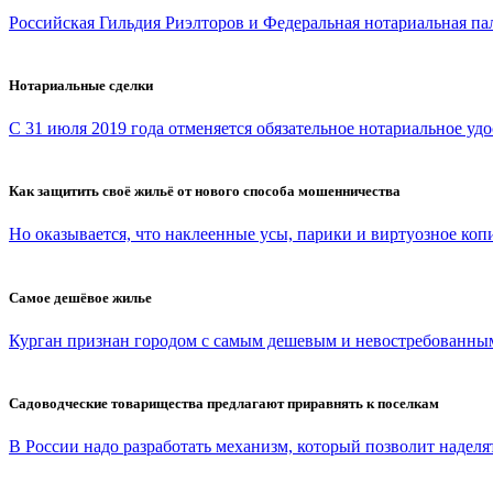
Российская Гильдия Риэлторов и Федеральная нотариальная па
Нотариальные сделки
С 31 июля 2019 года отменяется обязательное нотариальное удо
Как защитить своё жильё от нового способа мошенничества
Но оказывается, что наклеенные усы, парики и виртуозное копи
Самое дешёвое жилье
Курган признан городом с самым дешевым и невостребованным
Садоводческие товарищества предлагают приравнять к поселкам
В России надо разработать механизм, который позволит наделят