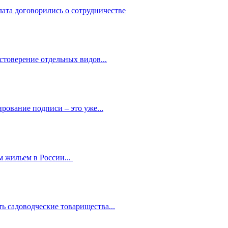
лата договорились о сотрудничестве
стоверение отдельных видов...
рование подписи – это уже...
 жильем в России...
ь садоводческие товарищества...