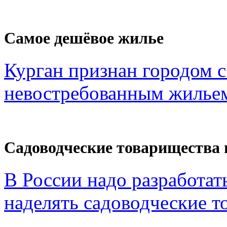
Самое дешёвое жилье
Курган признан городом 
невостребованным жильем
Садоводческие товарищества 
В России надо разработат
наделять садоводческие то