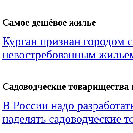
Самое дешёвое жилье
Курган признан городом 
невостребованным жильем
Садоводческие товарищества 
В России надо разработат
наделять садоводческие то