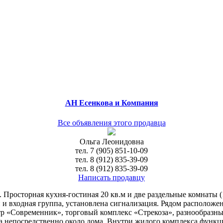
АН Есенкова и Компания
Все объявления этого продавца
Ольга Леонидовна
тел.
7 (905) 851-10-09
тел.
8 (912) 835-39-09
тел.
8 (912) 835-39-09
Написать продавцу
 Просторная кухня-гостиная 20 кв.м и две раздельные комнаты (
 и входная группа, установлена сигнализация. Рядом расположен
тр «Современник», торговый комплекс «Стрекоза», разнообразн
 непосредственно около дома. Внутри жилого комплекса функци