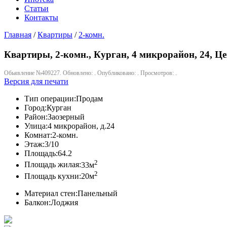
Статьи
Контакты
Главная
/
Квартиры
/
2-комн.
Квартиры, 2-комн., Курган, 4 микрорайон, 24, Цен
Обьявление №409227. Обновлено: . Опубликовано: . Просмотров: .
Версия для печати
Тип операции:
Продам
Город:
Курган
Район:
Заозерный
Улица:
4 микрорайон, д.24
Комнат:
2-комн.
Этаж:
3/10
Площадь:
64.2
2
Площадь жилая:
33м
2
Площадь кухни:
20м
Материал стен:
Панельный
Балкон:
Лоджия