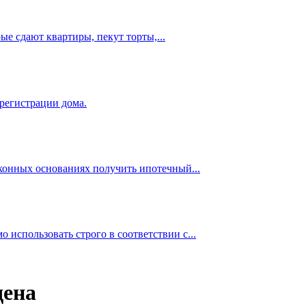
е сдают квартиры, пекут торты,...
 регистрации дома.
аконных основаниях получить ипотечный...
использовать строго в соответствии с...
дена