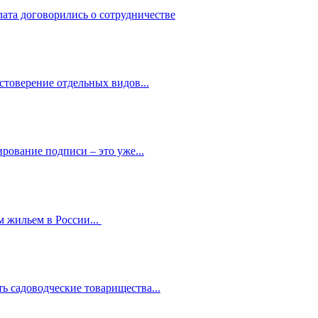
лата договорились о сотрудничестве
стоверение отдельных видов...
рование подписи – это уже...
 жильем в России...
ь садоводческие товарищества...