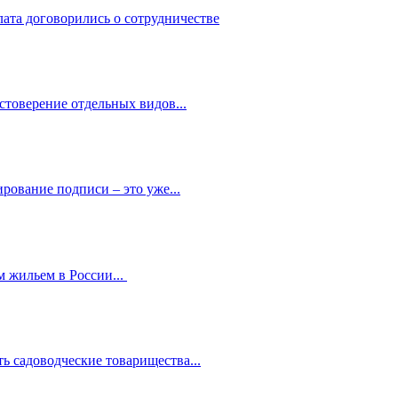
лата договорились о сотрудничестве
стоверение отдельных видов...
рование подписи – это уже...
 жильем в России...
ь садоводческие товарищества...