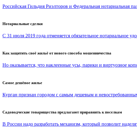
Российская Гильдия Риэлторов и Федеральная нотариальная па
Нотариальные сделки
С 31 июля 2019 года отменяется обязательное нотариальное удо
Как защитить своё жильё от нового способа мошенничества
Но оказывается, что наклеенные усы, парики и виртуозное копи
Самое дешёвое жилье
Курган признан городом с самым дешевым и невостребованным
Садоводческие товарищества предлагают приравнять к поселкам
В России надо разработать механизм, который позволит наделят