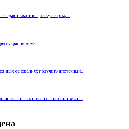
е сдают квартиры, пекут торты,...
 регистрации дома.
аконных основаниях получить ипотечный...
использовать строго в соответствии с...
дена