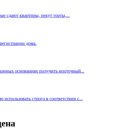
е сдают квартиры, пекут торты,...
 регистрации дома.
аконных основаниях получить ипотечный...
использовать строго в соответствии с...
дена