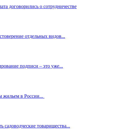
лата договорились о сотрудничестве
стоверение отдельных видов...
рование подписи – это уже...
 жильем в России...
ь садоводческие товарищества...