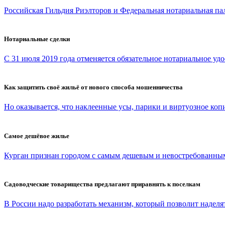
Российская Гильдия Риэлторов и Федеральная нотариальная па
Нотариальные сделки
С 31 июля 2019 года отменяется обязательное нотариальное удо
Как защитить своё жильё от нового способа мошенничества
Но оказывается, что наклеенные усы, парики и виртуозное копи
Самое дешёвое жилье
Курган признан городом с самым дешевым и невостребованным
Садоводческие товарищества предлагают приравнять к поселкам
В России надо разработать механизм, который позволит наделят