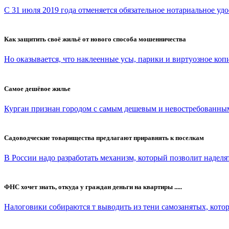
С 31 июля 2019 года отменяется обязательное нотариальное удо
Как защитить своё жильё от нового способа мошенничества
Но оказывается, что наклеенные усы, парики и виртуозное копи
Самое дешёвое жилье
Курган признан городом с самым дешевым и невостребованным
Садоводческие товарищества предлагают приравнять к поселкам
В России надо разработать механизм, который позволит наделят
ФНС хочет знать, откуда у граждан деньги на квартиры .....
Налоговики собираются т выводить из тени самозанятых, которы