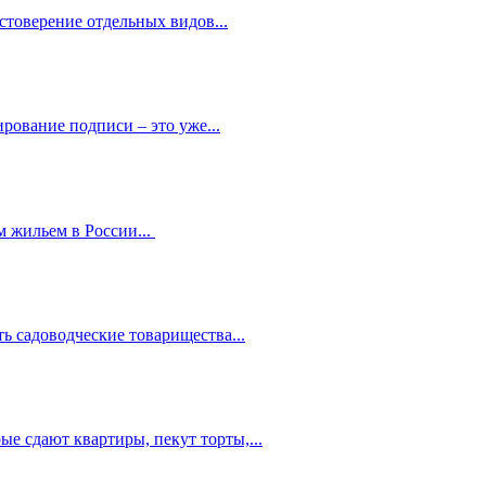
стоверение отдельных видов...
рование подписи – это уже...
 жильем в России...
ь садоводческие товарищества...
е сдают квартиры, пекут торты,...