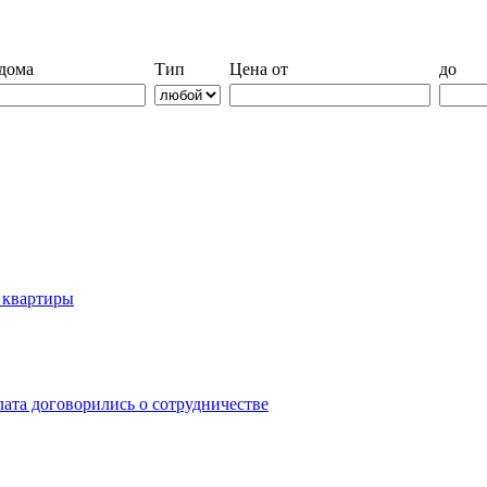
дома
Тип
Цена от
до
й квартиры
лата договорились о сотрудничестве