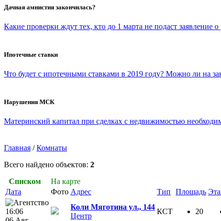
Дачная амнистия закончилась?
Какие проверки ждут тех, кто до 1 марта не подаст заявление о
Ипотечные ставки
Что будет с ипотечными ставками в 2019 году? Можно ли на з
Нарушения МСК
Материнский капитал при сделках с недвижимостью необходимо 
Главная
/
Комнаты
Всего найдено объектов:
2
Списком
На карте
Дата
Фото
Адрес
Тип
Площадь
Эт
Коли Мяготина ул., 144
16:06
КСТ
20
Центр
06 Авг