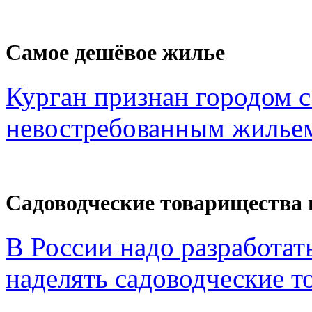
Самое дешёвое жилье
Курган признан городом 
невостребованным жильем
Садоводческие товарищества 
В России надо разработат
наделять садоводческие то