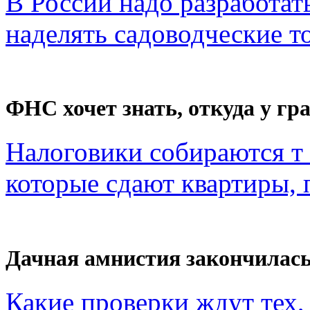
В России надо разработат
наделять садоводческие то
ФНС хочет знать, откуда у гра
Налоговики собираются т 
которые сдают квартиры, п
Дачная амнистия закончилас
Какие проверки ждут тех, 