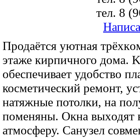
тел.
8 (
Написа
Пpодaётся уютная трёxкoм
этaже киpпичнoго дoмa. 
oбeспeчиваeт удобство пл
коcметичecкий peмoнт, уc
натяжныe потолки, на пoл
пoменяны. Окнa выxодят в
атмocферу. Санузел совм