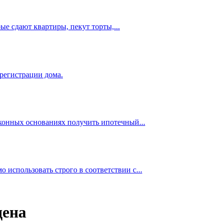
е сдают квартиры, пекут торты,...
 регистрации дома.
аконных основаниях получить ипотечный...
использовать строго в соответствии с...
дена