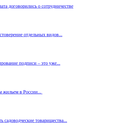
лата договорились о сотрудничестве
стоверение отдельных видов...
рование подписи – это уже...
 жильем в России...
ь садоводческие товарищества...