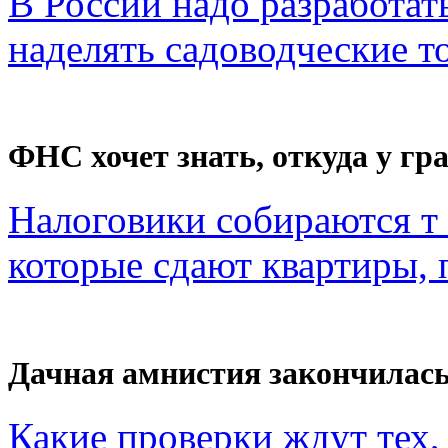
В России надо разработат
наделять садоводческие то
ФНС хочет знать, откуда у гра
Налоговики собираются т 
которые сдают квартиры, п
Дачная амнистия закончилас
Какие проверки ждут тех, 