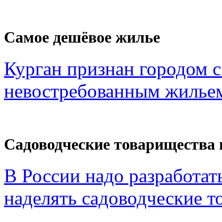
Самое дешёвое жилье
Курган признан городом 
невостребованным жильем
Садоводческие товарищества 
В России надо разработат
наделять садоводческие то